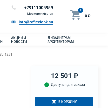
+79111005959
0
Московский р-он
0 ₽
info@officelook.su
АКЦИИ И
ДИЗАЙНЕРАМ,
ИИ
НОВОСТИ
АРХИТЕКТОРАМ
SL-125Т
12 501
₽
Доступен для заказа
В КОРЗИНУ