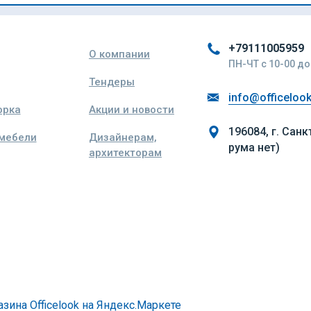
+79111005959
О компании
ПН-ЧТ с 10-00 до 
Тендеры
info@officelook
орка
Акции и новости
196084, г. Санк
 мебели
Дизайнерам,
рума нет)
архитекторам