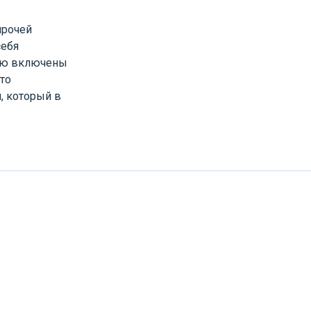
прочей
себя
цию включены
то
, который в