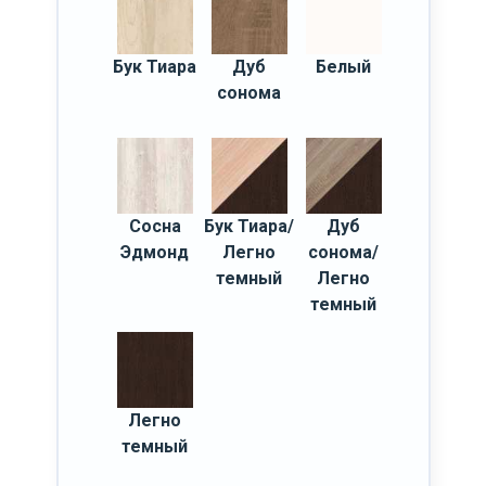
Бук Тиара
Дуб
Белый
сонома
Сосна
Бук Тиара/
Дуб
Эдмонд
Легно
сонома/
темный
Легно
темный
Легно
темный