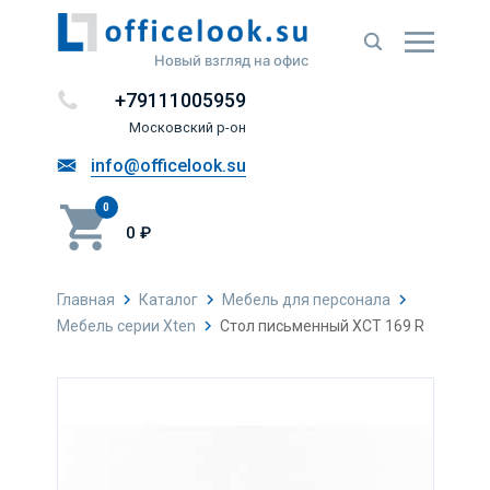
Новый взгляд на офис
+79111005959
Московский р-он
info@officelook.su
0
0 ₽
Главная
Каталог
Мебель для персонала
Мебель серии Xten
Стол письменный XCT 169 R