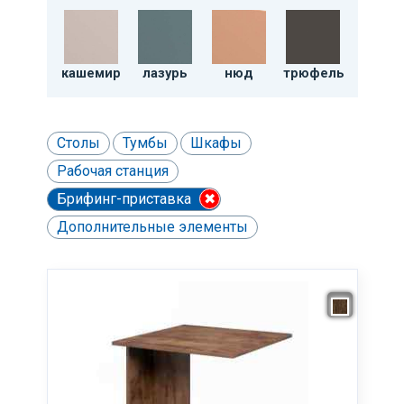
кашемир
лазурь
нюд
трюфель
Столы
Тумбы
Шкафы
Рабочая станция
Брифинг-приставка
✖
Дополнительные элементы
Ничего не найдено