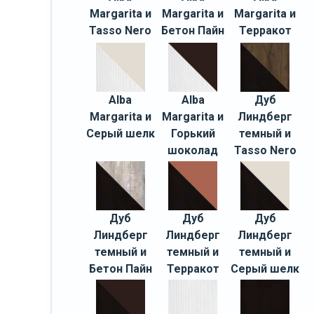
Margarita и
Margarita и
Margarita и
Tasso Nero
Бетон Пайн
Терракот
Alba
Alba
Дуб
Margarita и
Margarita и
Линдберг
Серый шелк
Горький
темный и
шоколад
Tasso Nero
Дуб
Дуб
Дуб
Линдберг
Линдберг
Линдберг
темный и
темный и
темный и
Бетон Пайн
Терракот
Серый шелк