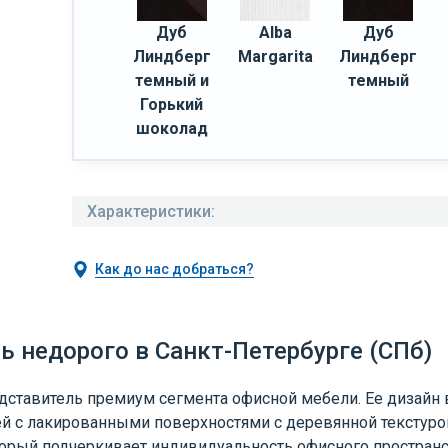
Дуб
Alba
Дуб
Линдберг
Margarita
Линдберг
темный и
темный
Горький
шоколад
Характеристики:
Как до нас добраться?
ь недорого в Санкт-Петербурге (СПб)
едставитель премиум сегмента офисной мебели. Ее дизайн
й с лакированными поверхностями с деревянной текстурой
торый подчеркивает индивидуальность офисного пространс