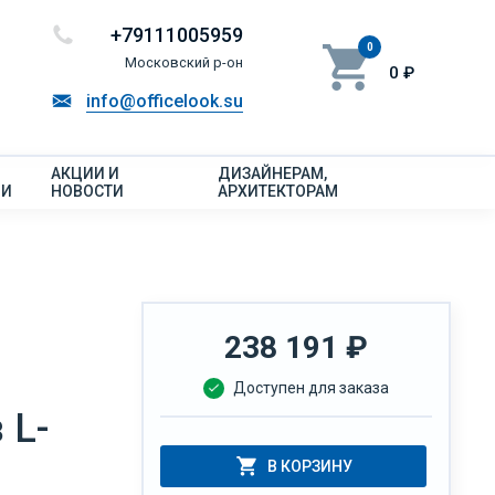
+79111005959
0
Московский р-он
0 ₽
info@officelook.su
АКЦИИ И
ДИЗАЙНЕРАМ,
ИИ
НОВОСТИ
АРХИТЕКТОРАМ
238 191
₽
Доступен для заказа
 L-
В КОРЗИНУ