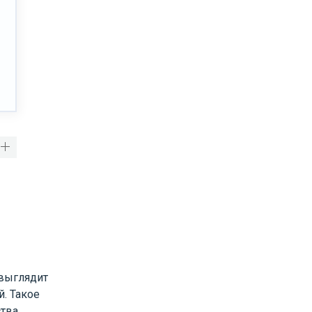
 выглядит
. Такое
тва.