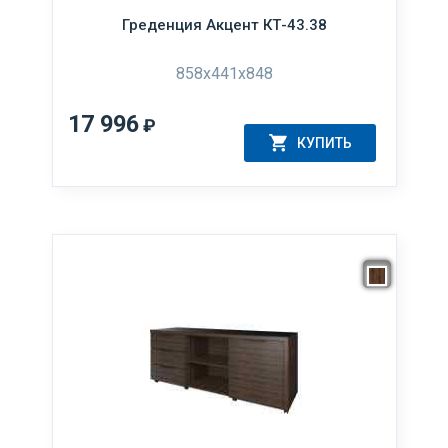
Греденция Акцент КТ-43.38
858x441x848
17 996
₽
КУПИТЬ