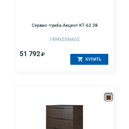
Сервис-тумба Акцент КТ-62.38
1494x534x632
51 792
₽
КУПИТЬ