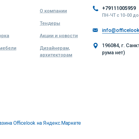
+79111005959
О компании
ПН-ЧТ с 10-00 до 
Тендеры
info@officelook
орка
Акции и новости
196084, г. Санк
 мебели
Дизайнерам,
рума нет)
архитекторам