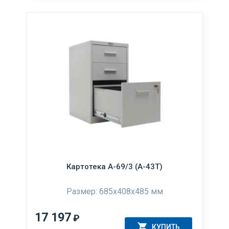
Картотека А-69/3 (А-43Т)
Размер: 685x408x485 мм
17 197
₽
КУПИТЬ